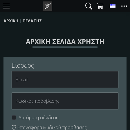
Toggl
ΑΡΧΙΚΉ
ΠΕΛΆΤΗΣ
ΑΡΧΙΚΉ ΣΕΛΊΔΑ ΧΡΉΣΤΗ
Είσοδος
E-mail
Κωδικός πρόσβασης
Αυτόματη σύνδεση
Επαναφορά κωδικού πρόσβασης