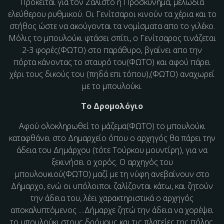
Πρόκειται για τον Ζαλιστό ή Προσκύνημα, μελωδία
ελεύθερου ρυθμικού. Οι Γενίτσαροι κινούν τα χέρια και το
στήθος ώστε να ακούγονται τα νομίσματα απο το γιλέκο.
Μόλις το μπουλούκι φτάσει σπίτι, ο Γενίτσαρος
τινάζεται
2-3 φορές
(ΦΩΤΟ)
στο παράθυρο, βγαίνει απο την
πόρτα
κάνοντας το σταυρό του
(ΦΩΤΟ)
και αφού πάρει
χέρι τους δικούς του
(πηδά επι τόπου),
(ΦΩΤΟ)
αναχωρεί
με το μπουλούκι.
Το Δρομολόγιο
Αφού ολοκληρωθεί το
μάζεμα
(ΦΩΤΟ)
το μπουλούκι
καταφθάνει στο Δημαρχείο όπου ο αρχηγός θα πάρει την
άδεια του Δημάρχου (τότε Τούρκου μουντίρη), για να
ξεκινήσει ο χορός. Ο
αρχηγός του
μπουλουκιού
(ΦΩΤΟ)
μαζί με τη νύφη ανεβαίνουν στο
Δήμαρχο, ενώ οι υπόλοιποι ζαλίζονται κάτω, και ζητούν
την άδεια του, λέει χαρακτηριστικά ο αρχηγός
αποκαλυπτόμενος ....
Δήμαρχε ζητώ την άδεια να χορέψει
το μπουλούκι στους δρόμους και τις πλατείες της πόλης
.