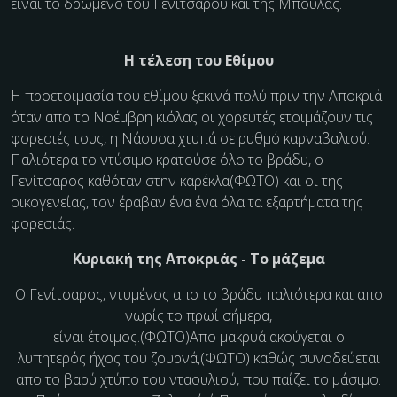
είναι το δρώμενο του Γενίτσαρου και της Μπούλας.
Η τέλεση του Εθίμου
Η προετοιμασία του εθίμου ξεκινά πολύ πριν την Αποκριά
όταν απο το Νοέμβρη κιόλας οι χορευτές
ετοιμάζουν τις
φορεσιές τους
, η Νάουσα χτυπά σε ρυθμό καρναβαλιού.
Παλιότερα το ντύσιμο κρατούσε όλο το βράδυ, ο
Γενίτσαρος
καθόταν στην καρέκλα
(ΦΩΤΟ)
και οι της
οικογενείας, τον έραβαν ένα ένα όλα τα εξαρτήματα της
φορεσιάς.
Κυριακή της Αποκριάς - Το μάζεμα
Ο Γενίτσαρος, ντυμένος απο το βράδυ παλιότερα και απο
νωρίς το πρωί σήμερα,
είναι έτοιμος
.
(ΦΩΤΟ)
Απο μακρυά ακούγεται ο
λυπητερός
ήχος του ζουρνά,
(ΦΩΤΟ)
καθώς συνοδεύεται
απο το βαρύ χτύπο του νταουλιού, που παίζει το μάσιμο.