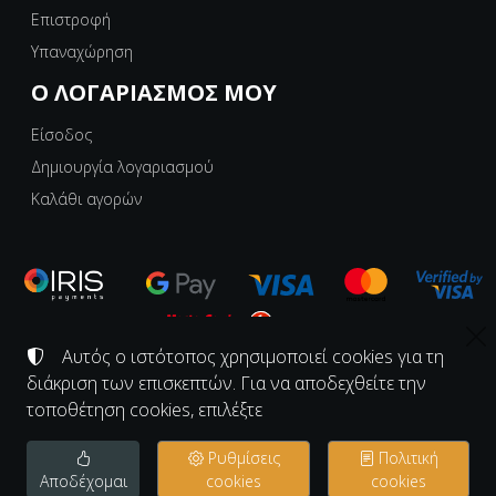
Επιστροφή
Υπαναχώρηση
Ο ΛΟΓΑΡΙΑΣΜΌΣ ΜΟΥ
Είσοδος
Δημιουργία λογαριασμού
Καλάθι αγορών
Αυτός ο ιστότοπος χρησιμοποιεί cookies για τη
©
2008-2026
ΕΡΓΑΣΤΗΡΙΟ ΚΟΝΑΚΙ - KONAKI.GR
διάκριση των επισκεπτών. Για να αποδεχθείτε την
Αριθμός ΓΕΜΗ:
139997726000
τοποθέτηση cookies, επιλέξτε
Όροι χρήσης
•
Πολιτική απορρήτου
•
Πολιτική cookies
Ρυθμίσεις
Πολιτική
Ρυθμίσεις cookies
Αποδέχομαι
cookies
cookies