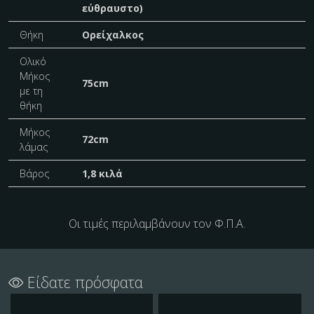
εύθραυστο)
Θήκη
Ορείχαλκος
Ολικό
Μήκος
75cm
με τη
θήκη
Μήκος
72cm
λάμας
Βάρος
1,8 κιλά
Οι τιμές περιλαμβάνουν τον Φ.Π.Α.
Είδατε πρόσφατα