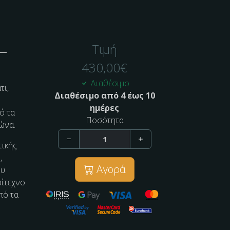
Τιμή
430,00
€
Διαθέσιμο
τι,
Διαθέσιμο από 4 έως 10
ημέρες
ό τα
Ποσότητα
ώνα.
τικής
,
Αγορά
ου
ρίτεχνο
πό τα