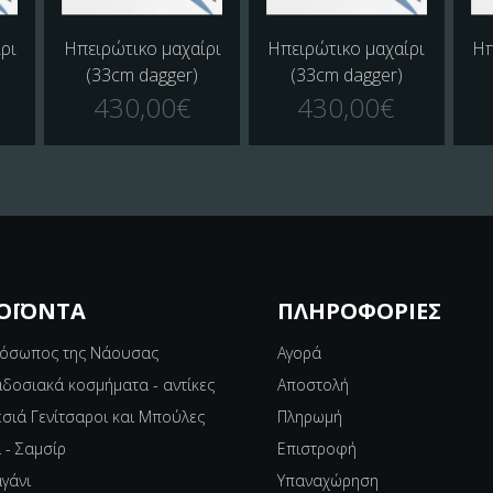
ρι
Ηπειρώτικο μαχαίρι
Ηπειρώτικο μαχαίρι
Ηπ
(33cm dagger)
(33cm dagger)
430,00€
430,00€
ΟΪΌΝΤΑ
ΠΛΗΡΟΦΟΡΊΕΣ
όσωπος της Νάουσας
Αγορά
δοσιακά κοσμήματα - αντίκες
Αποστολή
σιά Γενίτσαροι και Μπούλες
Πληρωμή
 - Σαμσίρ
Επιστροφή
αγάνι
Υπαναχώρηση