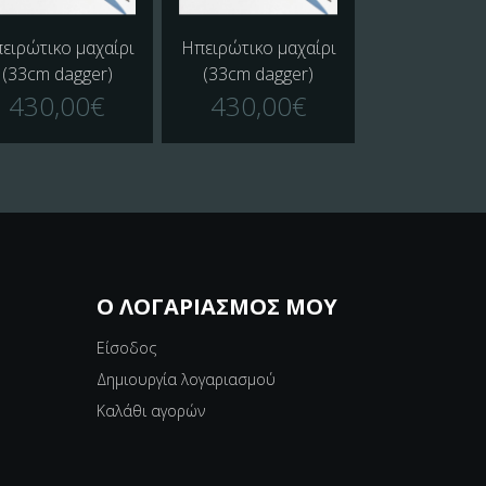
ειρώτικο μαχαίρι
Ηπειρώτικο μαχαίρι
Ηπειρώτικο μ
(33cm dagger)
(33cm dagger)
(33cm dag
430,00€
430,00€
430,0
Ο ΛΟΓΑΡΙΑΣΜΌΣ ΜΟΥ
Είσοδος
Δημιουργία λογαριασμού
Καλάθι αγορών