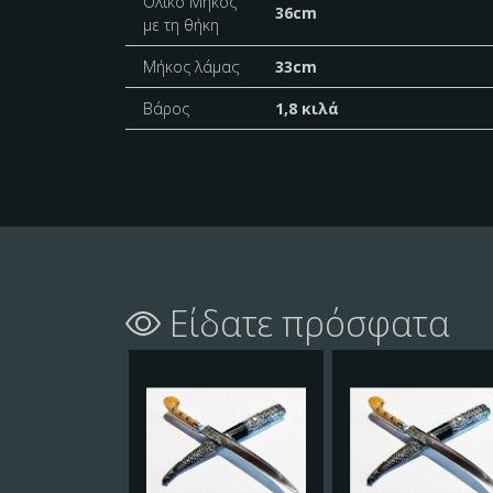
Ολικό Μήκος
36cm
με τη θήκη
Μήκος λάμας
33cm
Βάρος
1,8 κιλά
Είδατε πρόσφατα