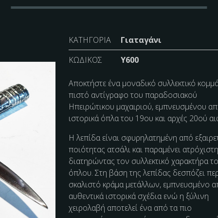
ΚΑΤΗΓΟΡΊΑ
Γιαταγάνι
ΚΩΔΙΚΌΣ
Y600
Αποκτήστε ένα μοναδικό συλλεκτικό κομμά
πιστό αντίγραφο του παραδοσιακού
Ηπειρώτικου μαχαιριού, εμπνευσμένου απ
ιστορικά όπλα του 19ου και αρχές 20ού αι
Η λεπίδα είναι σφυρηλατημένη από εξαιρε
ποιότητας ατσάλι και παραμένει ατρόχιστη
διατηρώντας τον συλλεκτικό χαρακτήρα τ
όπλου. Στη βάση της λεπίδας δεσπόζει πε
σκαλιστό κράμα μετάλλων, εμπνευσμένο α
αυθεντικά ιστορικά σχέδια ενώ η ξύλινη
χειρολαβή αποτελεί ένα από τα πιο