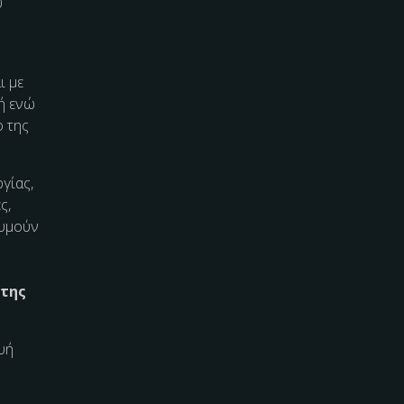
ύ
ι με
χή ενώ
ο της
γίας,
ς,
θυμούν
 της
υή