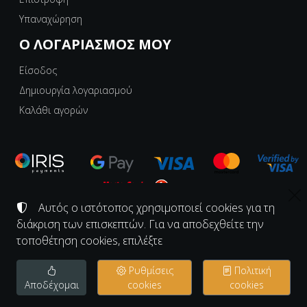
Υπαναχώρηση
Ο ΛΟΓΑΡΙΑΣΜΌΣ ΜΟΥ
Είσοδος
Δημιουργία λογαριασμού
Καλάθι αγορών
Αυτός ο ιστότοπος χρησιμοποιεί cookies για τη
©
διάκριση των επισκεπτών. Για να αποδεχθείτε την
2008-2026
ΕΡΓΑΣΤΗΡΙΟ ΚΟΝΑΚΙ - KONAKI.GR
Αριθμός ΓΕΜΗ:
139997726000
τοποθέτηση cookies, επιλέξτε
Όροι χρήσης
•
Πολιτική απορρήτου
•
Πολιτική cookies
Ρυθμίσεις
Πολιτική
Ρυθμίσεις cookies
Αποδέχομαι
cookies
cookies
TORUS website