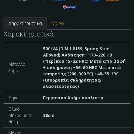
Χαρακτηριστικά
Video
Χαρακτηριστικά
50CrV4 (DIN 1.8159, Spring Steel
Alloyed) Ανόπτηση ~170–220 HB
(περίπου 15–22 HRC) Μετά από βαφή
Μέταλλο
+ σκλήρυνση ~56–60 HRC Μετά από
λάμας
tempering (200–300 °C) ~48–55 HRC
(ισορροπία σκληρότητας/
ελαστικότητας)
Θήκη
Γερμανικό Ασήμι σκαλιστό
Ολικό
Μήκος με τη
88cm
θήκη
Μήκος