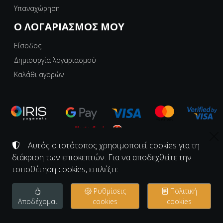
Υπαναχώρηση
Ο ΛΟΓΑΡΙΑΣΜΌΣ ΜΟΥ
Είσοδος
Δημιουργία λογαριασμού
Καλάθι αγορών
Αυτός ο ιστότοπος χρησιμοποιεί cookies για τη
©
διάκριση των επισκεπτών. Για να αποδεχθείτε την
2008-2026
ΕΡΓΑΣΤΗΡΙΟ ΚΟΝΑΚΙ - KONAKI.GR
Αριθμός ΓΕΜΗ:
139997726000
τοποθέτηση cookies, επιλέξτε
Όροι χρήσης
•
Πολιτική απορρήτου
•
Πολιτική cookies
Ρυθμίσεις
Πολιτική
Ρυθμίσεις cookies
Αποδέχομαι
cookies
cookies
TORUS website