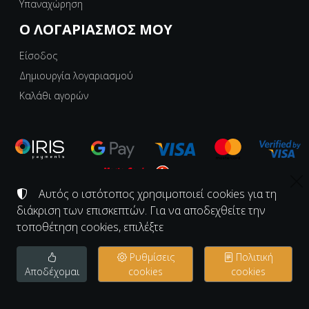
Υπαναχώρηση
Ο ΛΟΓΑΡΙΑΣΜΌΣ ΜΟΥ
Είσοδος
Δημιουργία λογαριασμού
Καλάθι αγορών
Αυτός ο ιστότοπος χρησιμοποιεί cookies για τη
διάκριση των επισκεπτών. Για να αποδεχθείτε την
©
2008-2026
ΕΡΓΑΣΤΗΡΙΟ ΚΟΝΑΚΙ - KONAKI.GR
Αριθμός ΓΕΜΗ:
139997726000
τοποθέτηση cookies, επιλέξτε
Όροι χρήσης
•
Πολιτική απορρήτου
•
Πολιτική cookies
Ρυθμίσεις
Πολιτική
Ρυθμίσεις cookies
Αποδέχομαι
cookies
cookies
TORUS website