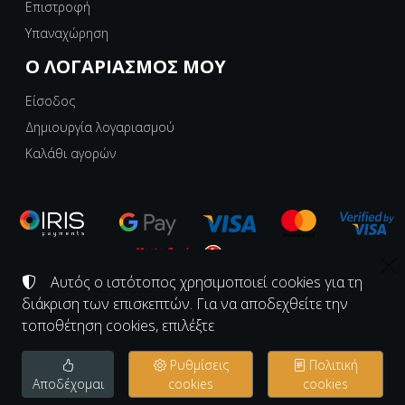
Επιστροφή
Υπαναχώρηση
Ο ΛΟΓΑΡΙΑΣΜΌΣ ΜΟΥ
Είσοδος
Δημιουργία λογαριασμού
Καλάθι αγορών
Αυτός ο ιστότοπος χρησιμοποιεί cookies για τη
διάκριση των επισκεπτών. Για να αποδεχθείτε την
©
2008-2026
ΕΡΓΑΣΤΗΡΙΟ ΚΟΝΑΚΙ - KONAKI.GR
Αριθμός ΓΕΜΗ:
139997726000
τοποθέτηση cookies, επιλέξτε
Όροι χρήσης
•
Πολιτική απορρήτου
•
Πολιτική cookies
Ρυθμίσεις
Πολιτική
Ρυθμίσεις cookies
Αποδέχομαι
cookies
cookies
TORUS website