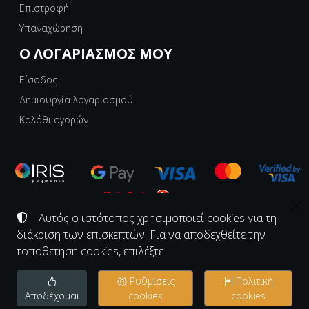
Επιστροφή
Υπαναχώρηση
Ο ΛΟΓΑΡΙΑΣΜΌΣ ΜΟΥ
Είσοδος
Δημιουργία λογαριασμού
Καλάθι αγορών
Αυτός ο ιστότοπος χρησιμοποιεί cookies για τη
διάκριση των επισκεπτών. Για να αποδεχθείτε την
©
2008-2026
ΕΡΓΑΣΤΗΡΙΟ ΚΟΝΑΚΙ - KONAKI.GR
Αριθμός ΓΕΜΗ:
139997726000
τοποθέτηση cookies, επιλέξτε
Όροι χρήσης
•
Πολιτική απορρήτου
•
Πολιτική cookies
Ρυθμίσεις
Πολιτική
Ρυθμίσεις cookies
Αποδέχομαι
cookies
cookies