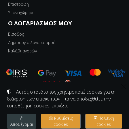
Επιστροφή
Υπαναχώρηση
Ο ΛΟΓΑΡΙΑΣΜΌΣ ΜΟΥ
Είσοδος
Δημιουργία λογαριασμού
Καλάθι αγορών
Αυτός ο ιστότοπος χρησιμοποιεί cookies για τη
©
2008-2026
ΕΡΓΑΣΤΗΡΙΟ ΚΟΝΑΚΙ - KONAKI.GR
διάκριση των επισκεπτών. Για να αποδεχθείτε την
Αριθμός ΓΕΜΗ:
139997726000
τοποθέτηση cookies, επιλέξτε
Όροι χρήσης
•
Πολιτική απορρήτου
•
Πολιτική cookies
Ρυθμίσεις
Πολιτική
Ρυθμίσεις cookies
Αποδέχομαι
cookies
cookies